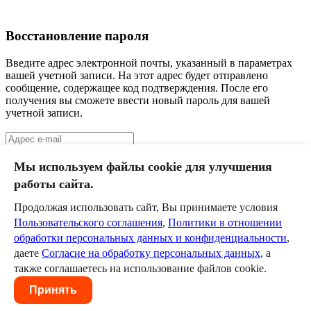
Восстановление пароля
Введите адрес электронной почты, указанный в параметрах
вашей учетной записи. На этот адрес будет отправлено
сообщение, содержащее код подтверждения. После его
получения вы сможете ввести новый пароль для вашей
учетной записи.
Отправить
Мы используем файлы cookie для улучшения
работы сайта.
Стерлитамак
III класс
Продолжая использовать сайт, Вы принимаете условия
Пользовательского соглашения
,
Политики в отношении
Команда
обработки персональных данных и конфиденциальности
,
Календарь
даете
Согласие на обработку персональных данных
, а
Новости
Служба технической поддержки
help@szd.online
также соглашаетесь на использование файлов cookie.
Пользовательское соглашение
Политика в отношении
Принять
обработки персональных данных и конфиденциальности
Согласие на обработку персональных данных