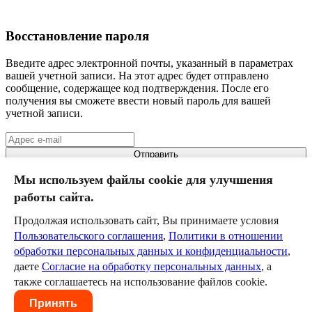
Восстановление пароля
Введите адрес электронной почты, указанный в параметрах
вашей учетной записи. На этот адрес будет отправлено
сообщение, содержащее код подтверждения. После его
получения вы сможете ввести новый пароль для вашей
учетной записи.
Отправить
Мы используем файлы cookie для улучшения
Сосногорск
работы сайта.
Северная РДЖВ
III класс
Продолжая использовать сайт, Вы принимаете условия
Пользовательского соглашения
,
Политики в отношении
Команда
обработки персональных данных и конфиденциальности
,
Календарь
даете
Согласие на обработку персональных данных
, а
Новости
Служба технической поддержки
help@szd.online
также соглашаетесь на использование файлов cookie.
Пользовательское соглашение
Политика в отношении
Принять
обработки персональных данных и конфиденциальности