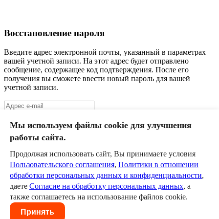
Восстановление пароля
Введите адрес электронной почты, указанный в параметрах
вашей учетной записи. На этот адрес будет отправлено
сообщение, содержащее код подтверждения. После его
получения вы сможете ввести новый пароль для вашей
учетной записи.
Отправить
Мы используем файлы cookie для улучшения
работы сайта.
Сортавала
II класс
Продолжая использовать сайт, Вы принимаете условия
Пользовательского соглашения
,
Политики в отношении
Команда
обработки персональных данных и конфиденциальности
,
Календарь
даете
Согласие на обработку персональных данных
, а
Новости
Служба технической поддержки
help@szd.online
также соглашаетесь на использование файлов cookie.
Пользовательское соглашение
Политика в отношении
Принять
обработки персональных данных и конфиденциальности