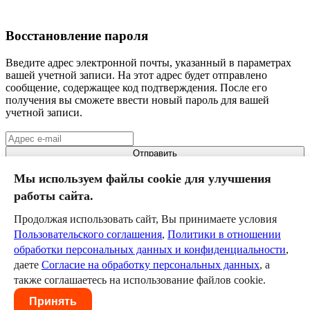
Восстановление пароля
Введите адрес электронной почты, указанный в параметрах
вашей учетной записи. На этот адрес будет отправлено
сообщение, содержащее код подтверждения. После его
получения вы сможете ввести новый пароль для вашей
учетной записи.
Отправить
Мы используем файлы cookie для улучшения
Нурлат
работы сайта.
Куйбышевская РДЖВ
III класс
Продолжая использовать сайт, Вы принимаете условия
Пользовательского соглашения
,
Политики в отношении
Команда
обработки персональных данных и конфиденциальности
,
Календарь
даете
Согласие на обработку персональных данных
, а
Новости
Служба технической поддержки
help@szd.online
также соглашаетесь на использование файлов cookie.
Пользовательское соглашение
Политика в отношении
Принять
обработки персональных данных и конфиденциальности