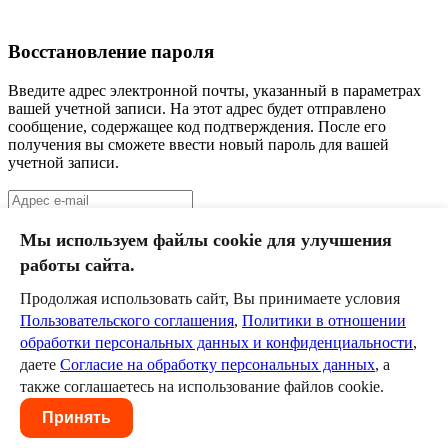
Восстановление пароля
Введите адрес электронной почты, указанный в параметрах
вашей учетной записи. На этот адрес будет отправлено
сообщение, содержащее код подтверждения. После его
получения вы сможете ввести новый пароль для вашей
учетной записи.
Отправить
Мы используем файлы cookie для улучшения
работы сайта.
Клин
III класс
Продолжая использовать сайт, Вы принимаете условия
Пользовательского соглашения
,
Политики в отношении
Команда
обработки персональных данных и конфиденциальности
,
Календарь
даете
Согласие на обработку персональных данных
, а
Новости
Служба технической поддержки
help@szd.online
также соглашаетесь на использование файлов cookie.
Пользовательское соглашение
Политика в отношении
Принять
обработки персональных данных и конфиденциальности
Согласие на обработку персональных данных