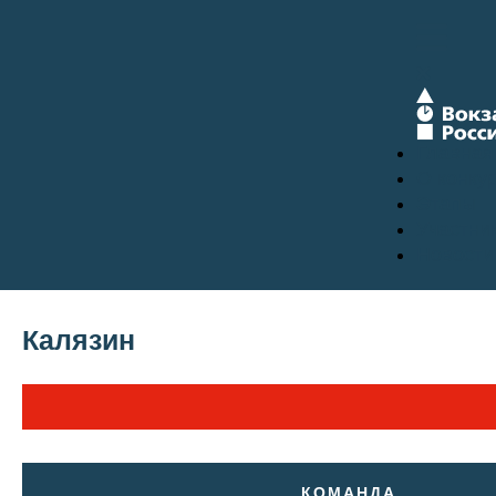
Главная
О конку
Этапы
Участни
Новости
Калязин
КОМАНДА