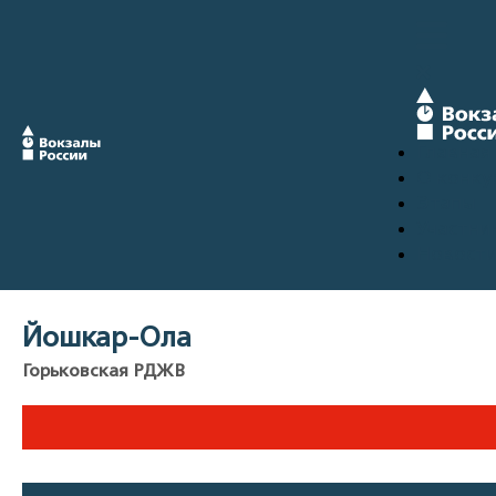
Главная
О конку
Этапы
Участни
Новост
Йошкар-Ола
Горьковская РДЖВ