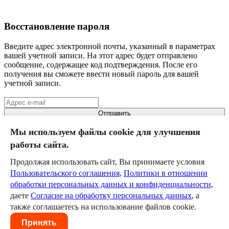
Восстановление пароля
Введите адрес электронной почты, указанный в параметрах
вашей учетной записи. На этот адрес будет отправлено
сообщение, содержащее код подтверждения. После его
получения вы сможете ввести новый пароль для вашей
учетной записи.
Отправить
Мы используем файлы cookie для улучшения
Борзя
работы сайта.
Забайкальская РДЖВ
III класс
Продолжая использовать сайт, Вы принимаете условия
Пользовательского соглашения
,
Политики в отношении
Команда
обработки персональных данных и конфиденциальности
,
Календарь
даете
Согласие на обработку персональных данных
, а
Новости
Служба технической поддержки
help@szd.online
также соглашаетесь на использование файлов cookie.
Пользовательское соглашение
Политика в отношении
Принять
обработки персональных данных и конфиденциальности