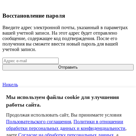
Восстановление пароля
Введите адрес электронной почты, указанный в параметрах
вашей учетной записи. На этот адрес будет отправлено
сообщение, содержащее код подтверждения. После его
получения вы сможете ввести новый пароль для вашей
учетной записи.
Отправить
Никель
Южно-Уральская РДЖВ
III класс
Мы используем файлы cookie для улучшения
Команда
работы сайта.
Календарь
Новости
Продолжая использовать сайт, Вы принимаете условия
Пользовательского соглашения
,
Политики в отношении
Композиция
обработки персональных данных и конфиденциальности
,
даете
Согласие на обработку персональных данных
, а