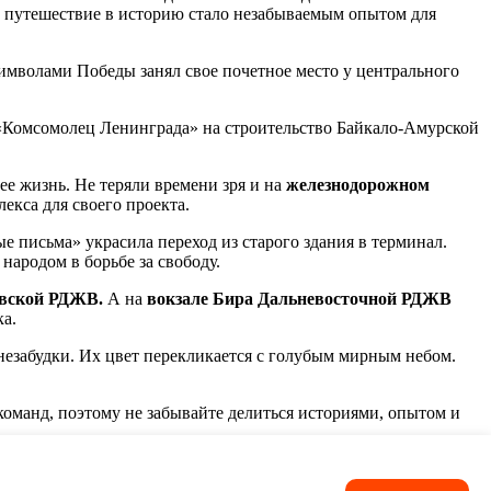
о путешествие в историю стало незабываемым опытом для
символами Победы занял свое почетное место у центрального
 «Комсомолец Ленинграда» на строительство Байкало-Амурской
ее жизнь. Не теряли времени зря и на
железнодорожном
екса для своего проекта.
е письма» украсила переход из старого здания в терминал.
ародом в борьбе за свободу.
вской РДЖВ.
А на
вокзале Бира Дальневосточной РДЖВ
а.
незабудки. Их цвет перекликается с голубым мирным небом.
команд, поэтому не забывайте делиться историями, опытом и