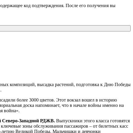
 содержащее код подтверждения. После его получения вы
чных композиций, высадка растений, подготовка к Дню Победы
.
садили более 3000 цветов. Этот вокзал вошел в историю
ориальная доска напоминает, что в начале войны именно на
я война».
 Северо-Западной РДЖВ.
Выпускники этого класса готовятся
ы ключевые зоны обслуживания пассажиров – от билетных касс
80-летию Великой Победы. Мальчишки и девчонки