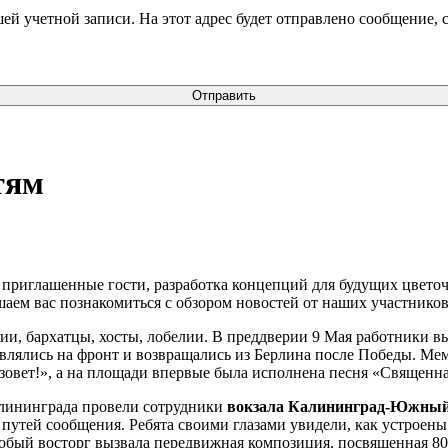
ей учетной записи. На этот адрес будет отправлено сообщение,
Отправить
тям
 приглашенные гости, разработка концепций для будущих цвето
ем вас познакомиться с обзором новостей от наших участников
и, бархатцы, хосты, лобелии. В преддверии 9 Мая работники вы
лялись на фронт и возвращались из Берлина после Победы. Мем
зовет!», а на площади впервые была исполнена песня «Священна
лининграда провели сотрудники
вокзала Калининград-Южный
путей сообщения. Ребята своими глазами увидели, как устроен
собый восторг вызвала передвижная композиция, посвященная 