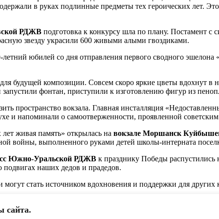
одержали в руках подлинные предметы тех героических лет. Эт
вской РДЖВ
подготовка к конкурсу шла по плану. Постамент с 
красную звезду украсили 600 живыми алыми гвоздиками.
-летний юбилей со дня отправления первого сводного эшелона
для будущей композиции. Совсем скоро яркие цветы вдохнут в н
запустили фонтан, приступили к изготовлению фигур из пенопл
ить пространство вокзала. Главная инсталляция «Недоставленны
ухе и напоминали о самоотверженности, проявленной советским н
 лет живая память» открылась на
вокзале Моршанск Куйбыше
ой войны, выполненного руками детей школы-интерната поселк
асс Южно-Уральской РДЖВ
к празднику Победы распустились 
о подвигах наших дедов и прадедов.
и могут стать источником вдохновения и поддержки для других 
ы сайта.