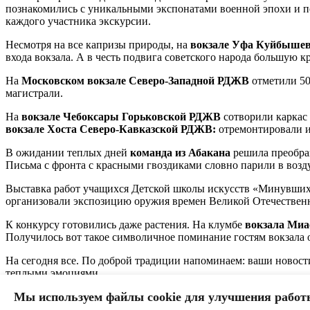
познакомились с уникальными экспонатами военной эпохи и п
каждого участника экскурсии.
Несмотря на все капризы природы, на
вокзале Уфа Куйбыше
входа вокзала. А в честь подвига советского народа большую 
На
Московском вокзале Северо-Западной РДЖВ
отметили 50
магистрали.
На
вокзале Чебоксары Горьковской РДЖВ
сотворили каркас 
вокзале Хоста Северо-Кавказской РДЖВ:
отремонтировали и 
В ожидании теплых дней
команда из Абакана
решила преобраз
Письма с фронта с красными гвоздиками словно парили в возд
Выставка работ учащихся Детской школы искусств «Минувших
организовали экспозицию оружия времен Великой Отечественн
К конкурсу готовились даже растения. На клумбе
вокзала Ми
Получилось вот такое символичное поминание гостям вокзала 
На сегодня все. По доброй традиции напоминаем: ваши новост
теплыми эмоциями.
Мы используем файлы cookie для улучшения работ
До скорых встреч!